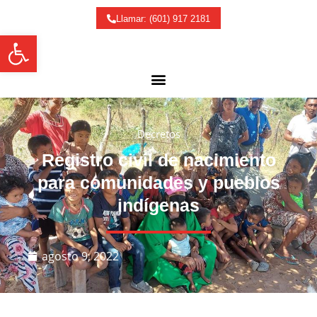
Llamar: (601) 917 2181
Abrir barra de herramientas
Decretos
Registro civil de nacimiento
para comunidades y pueblos
indígenas
agosto 9, 2022