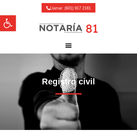
Llamar: (601) 917 2181
Abrir barra de herramientas
Registro civil